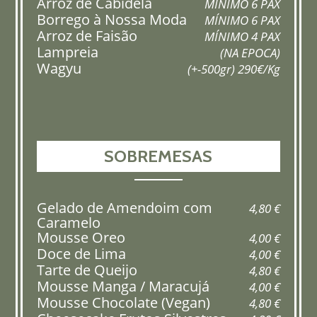
Arroz de Cabidela
MÍNIMO 6 PAX
Borrego à Nossa Moda
MÍNIMO 6 PAX
Arroz de Faisão
MÍNIMO 4 PAX
Lampreia
(NA EPOCA)
Wagyu
(+-500gr) 290€/Kg
SOBREMESAS
Gelado de Amendoim com
4,80 €
Caramelo
Mousse Oreo
4,00 €
Doce de Lima
4,00 €
Tarte de Queijo
4,80 €
Mousse Manga / Maracujá
4,00 €
Mousse Chocolate (Vegan)
4,80 €